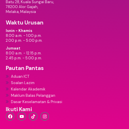
Batu 28, Kuala Sungai Baru,
78200 Alor Gajah,
Melaka, Malaysia
Waktu Urusan
Isnin - Khamis
8.00 a.m. - 1.00 p.m.
2.00 p.m. - 5.00 p.m.
Jumaat
8.00 a.m. - 12.15 p.m.
2.45 p.m. - 5.00 p.m.
Pautan Pantas
Aduan ICT
Soalan Lazim
Kalendar Akademik
Maklum Balas Pelanggan
Dasar Keselamatan & Privasi
Ikuti Kami