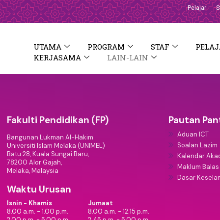
Pelajar
S
UTAMA
PROGRAM
STAF
PELAJ
KERJASAMA
LAIN-LAIN
Fakulti Pendidikan (FP)
Pautan Pan
Aduan ICT
Bangunan Lukman Al-Hakim
Soalan Lazim
Universiti Islam Melaka (UNIMEL)
Batu 28, Kuala Sungai Baru,
Kalendar Aka
78200 Alor Gajah,
Maklum Balas
Melaka, Malaysia
Dasar Keselam
Waktu Urusan
Isnin - Khamis
Jumaat
8.00 a.m. - 1.00 p.m.
8.00 a.m. - 12.15 p.m.
2.00 p.m. - 5.00 p.m.
2.45 p.m. - 5.00 p.m.