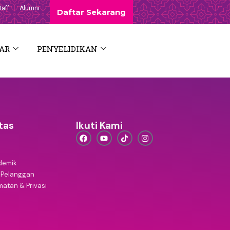
taff
Alumni
Daftar Sekarang
AR
PENYELIDIKAN
tas
Ikuti Kami
demik
 Pelanggan
atan & Privasi