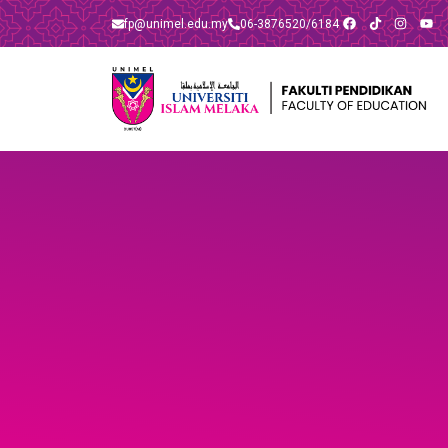
fp@unimel.edu.my​
06-3876520/6184