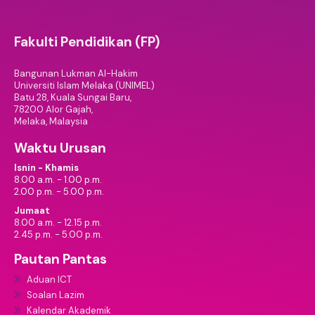
Fakulti Pendidikan (FP)
Bangunan Lukman Al-Hakim
Universiti Islam Melaka (UNIMEL)
Batu 28, Kuala Sungai Baru,
78200 Alor Gajah,
Melaka, Malaysia
Waktu Urusan
Isnin - Khamis
8.00 a.m. - 1.00 p.m.
2.00 p.m. - 5.00 p.m.
Jumaat
8.00 a.m. - 12.15 p.m.
2.45 p.m. - 5.00 p.m.
Pautan Pantas
Aduan ICT
Soalan Lazim
Kalendar Akademik